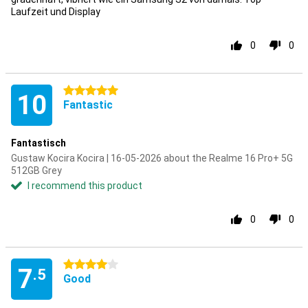
Laufzeit und Display
0
0
5 stars
10
Fantastic
Fantastisch
Gustaw Kocira Kocira | 16-05-2026 about the Realme 16 Pro+ 5G
512GB Grey
I recommend this product
0
0
4 stars
7
.5
Good