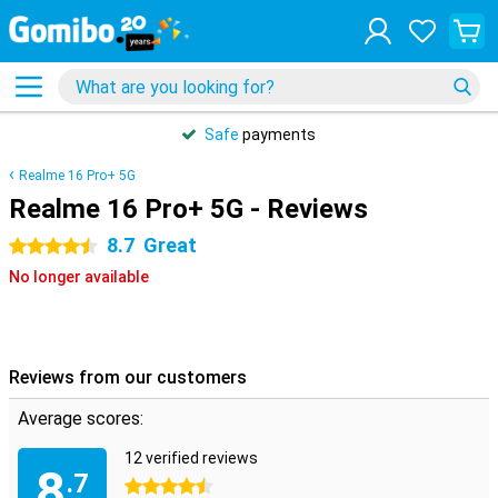
Safe
payments
Realme 16 Pro+ 5G
Realme 16 Pro+ 5G - Reviews
8.7
Great
4.5 stars
No longer available
Reviews from our customers
Average scores:
12 verified reviews
8
.7
4.5 stars