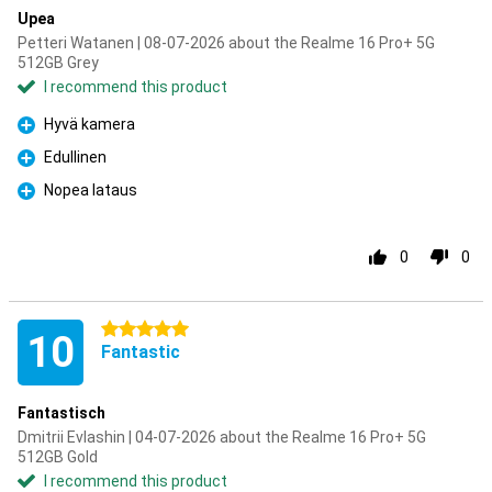
Upea
Petteri Watanen | 08-07-2026 about the Realme 16 Pro+ 5G
512GB Grey
I recommend this product
Hyvä kamera
Pro
Edullinen
Pro
Nopea lataus
Pro
0
0
5 stars
10
Fantastic
Fantastisch
Dmitrii Evlashin | 04-07-2026 about the Realme 16 Pro+ 5G
512GB Gold
I recommend this product