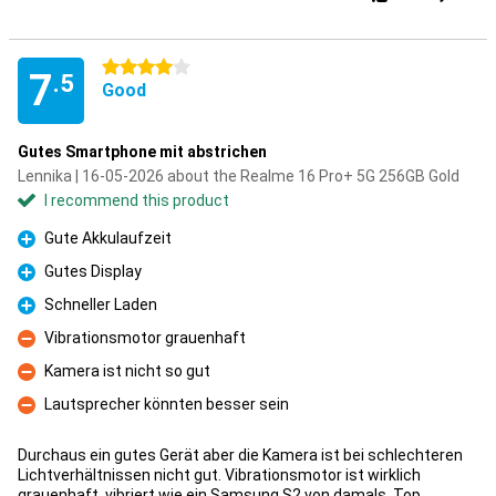
4 stars
7
.5
Good
Gutes Smartphone mit abstrichen
Lennika | 16-05-2026 about the Realme 16 Pro+ 5G 256GB Gold
I recommend this product
Gute Akkulaufzeit
Pro
Gutes Display
Pro
Schneller Laden
Pro
Vibrationsmotor grauenhaft
Con
Kamera ist nicht so gut
Con
Lautsprecher könnten besser sein
Con
Durchaus ein gutes Gerät aber die Kamera ist bei schlechteren
Lichtverhältnissen nicht gut. Vibrationsmotor ist wirklich
grauenhaft, vibriert wie ein Samsung S2 von damals. Top