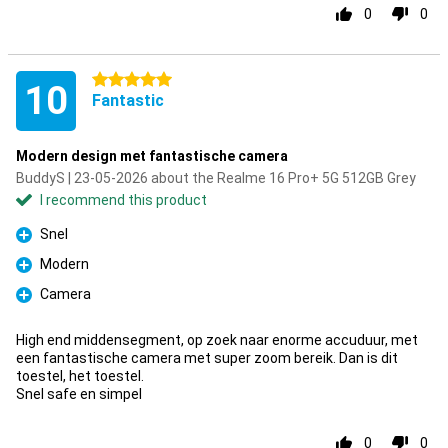
0
0
5 stars
10
Fantastic
Modern design met fantastische camera
BuddyS | 23-05-2026 about the Realme 16 Pro+ 5G 512GB Grey
I recommend this product
Snel
Pro
Modern
Pro
Camera
Pro
High end middensegment, op zoek naar enorme accuduur, met
een fantastische camera met super zoom bereik. Dan is dit
toestel, het toestel.
Snel safe en simpel
0
0