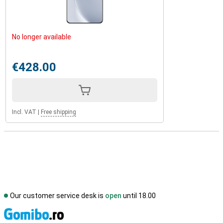
No longer available
€428.00
Incl. VAT
|
Free shipping
Our customer service desk is
open
until 18.00
S