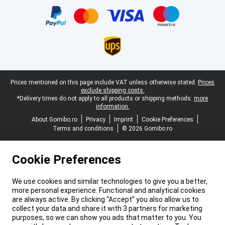
Legal footer
Prices mentioned on this page include VAT unless otherwise stated.
Prices
exclude shipping costs.
*Delivery times do not apply to all products or shipping methods:
more
information.
About Gomibo.ro
Privacy
Imprint
Cookie Preferences
Terms and conditions
© 2026 Gomibo.ro
Cookie Preferences
We use cookies and similar technologies to give you a better,
more personal experience. Functional and analytical cookies
are always active. By clicking “Accept” you also allow us to
collect your data and share it with 3 partners for marketing
purposes, so we can show you ads that matter to you. You