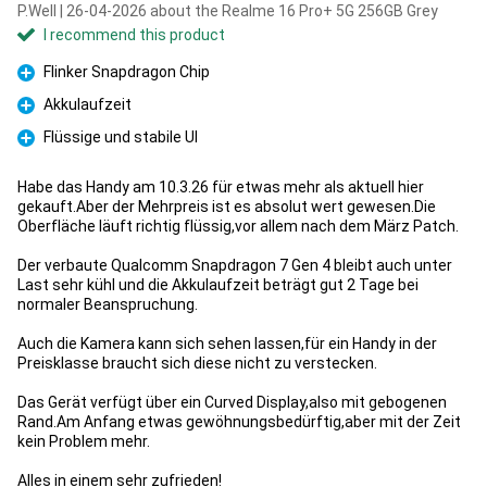
P.Well | 26-04-2026 about the Realme 16 Pro+ 5G 256GB Grey
I recommend this product
Flinker Snapdragon Chip
Pro
Akkulaufzeit
Pro
Flüssige und stabile UI
Pro
Habe das Handy am 10.3.26 für etwas mehr als aktuell hier
gekauft.Aber der Mehrpreis ist es absolut wert gewesen.Die
Oberfläche läuft richtig flüssig,vor allem nach dem März Patch.
Der verbaute Qualcomm Snapdragon 7 Gen 4 bleibt auch unter
Last sehr kühl und die Akkulaufzeit beträgt gut 2 Tage bei
normaler Beanspruchung.
Auch die Kamera kann sich sehen lassen,für ein Handy in der
Preisklasse braucht sich diese nicht zu verstecken.
Das Gerät verfügt über ein Curved Display,also mit gebogenen
Rand.Am Anfang etwas gewöhnungsbedürftig,aber mit der Zeit
kein Problem mehr.
Alles in einem sehr zufrieden!