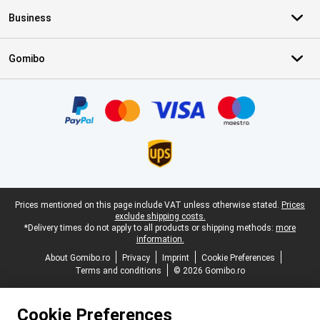
Business
Gomibo
Certificates, payment methods, delivery service partners
Legal footer
Prices mentioned on this page include VAT unless otherwise stated.
Prices
exclude shipping costs.
*Delivery times do not apply to all products or shipping methods:
more
information.
About Gomibo.ro
Privacy
Imprint
Cookie Preferences
Terms and conditions
© 2026 Gomibo.ro
Cookie Preferences