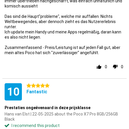
immer übertrieben nachgeschärft, was einfach unnatürlich und
komisch aussieht
Das sind die Haupt"probleme", welche mir auffallen. Nichts
Weltbewegendes, aber dennoch zieht es das Nutzererlebnis
runter.
Ich update mein Handy und meine Apps regelmäßig, daran kann
es also nicht liegen.
Zusammenfassend - Preis/Leistung ist auf jeden Fall gut, aber
mein altes Poco hat sich "zuverlässiger" angefühlt.
0
0
5 stars
10
Fantastic
Prestaties ongeëvenaard in deze prijsklasse
Hans van Elst | 22-05-2025 about the Poco X7 Pro 8GB/256GB
Black
I recommend this product