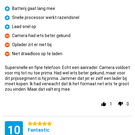
Batterij gaat lang mee
Pro
Snelle processor werkt razendsnel
Pro
Laad snel op
Pro
Camera had iets beter gekund
Con
Oplader zit er niet bij.
Con
Niet draadloos op te laden
Con
Supersnelle en fijne telefoon. Echt een aanrader. Camera voldoet
voor mij tot nu toe prima. Had wel iets beter gekund, maar voor
dit prijssegment is hij prima. Jammer dat jer er zelf een lader bij
moet kopen. Ik had verwacht dat ik het formaat net iets te groot
zou vinden. Maar dat valt erg mee.
1
0
5 stars
10
Fantastic