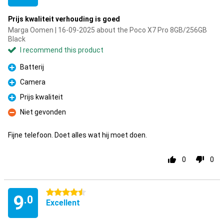
Prijs kwaliteit verhouding is goed
Marga Oomen | 16-09-2025 about the Poco X7 Pro 8GB/256GB
Black
I recommend this product
Batterij
Pro
Camera
Pro
Prijs kwaliteit
Pro
Niet gevonden
Con
Fijne telefoon. Doet alles wat hij moet doen.
0
0
4.5 stars
9
.0
Excellent