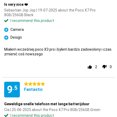
Is very nice ❤️
Sebastian Jop Jop | 19-07-2025 about the Poco X7 Pro
8GB/256GB Black
I recommend this product
Camera
Pro
Design
Pro
Miałem wcześniej poco X3 pro i byłem bardzo zadowolony i czas
zmienić coś nowszego
2
0
5 stars
9
.5
Fantastic
Geweldige snelle telefoon met lange batterijduur
Cia | 25-06-2025 about the Poco X7 Pro 8GB/256GB Green
I recommend this product