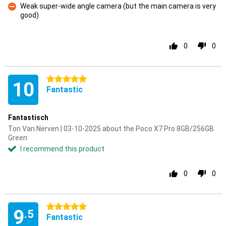
Weak super-wide angle camera (but the main camera is very
good)
Con
0
0
5 stars
10
Fantastic
Fantastisch
Ton Van Nerven | 03-10-2025 about the Poco X7 Pro 8GB/256GB
Green
I recommend this product
0
0
5 stars
9
.5
Fantastic