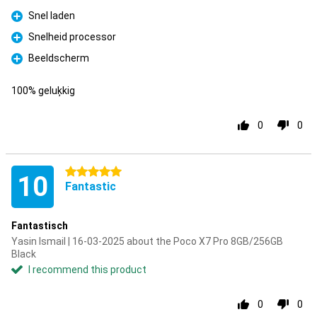
Snel laden
Pro
Snelheid processor
Pro
Beeldscherm
Pro
100% geluķkig
0
0
5 stars
10
Fantastic
Fantastisch
Yasin Ismail | 16-03-2025 about the Poco X7 Pro 8GB/256GB
Black
I recommend this product
0
0