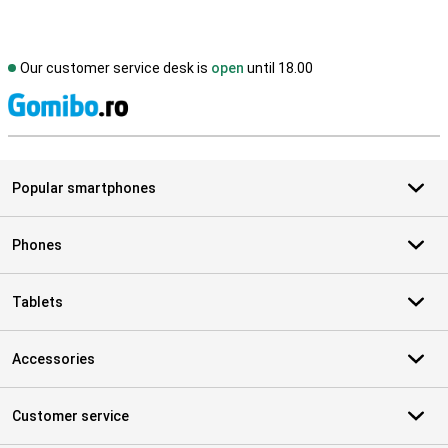
Our customer service desk is
open
until 18.00
S
Popular smartphones
Phones
Tablets
Accessories
Customer service