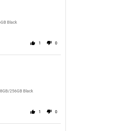
6GB Black
1
0
5G 8GB/256GB Black
1
0