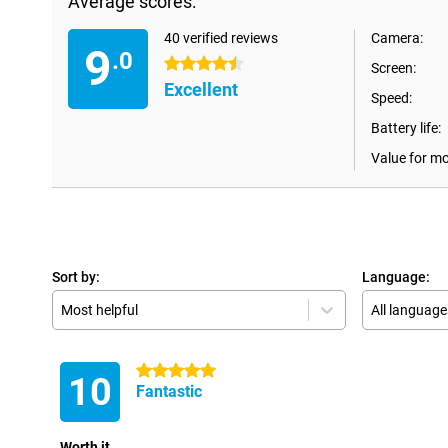
Average scores:
40 verified reviews
Camera:
9
.0
4.5 stars
Screen:
Excellent
Speed:
Battery life:
Value for m
Sort by:
Language:
Most helpful
All language
5 stars
10
Fantastic
Worth it