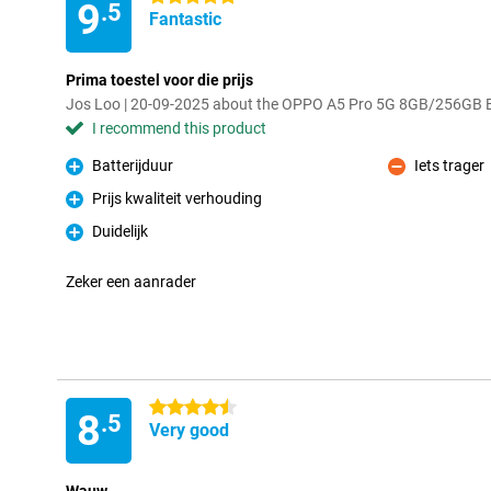
9
.5
Fantastic
Prima toestel voor die prijs
Jos Loo | 20-09-2025 about the OPPO A5 Pro 5G 8GB/256GB 
I recommend this product
Batterijduur
Iets trager
Pro
Con
Prijs kwaliteit verhouding
Pro
Duidelijk
Pro
Zeker een aanrader
4.5 stars
8
.5
Very good