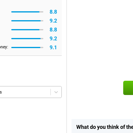
8.8
9.2
8.8
9.2
9.1
oney:
s
What do you think of t