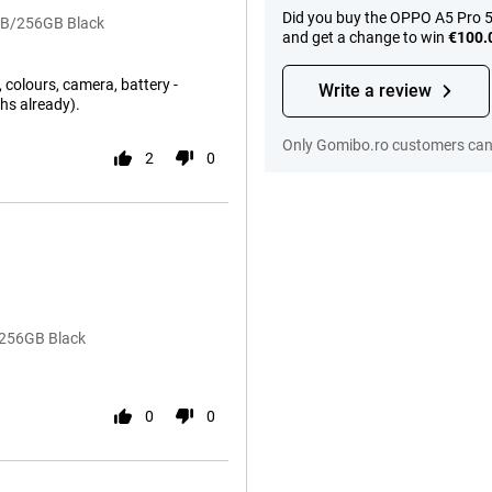
Did you buy the OPPO A5 Pro 5
8GB/256GB Black
and get a change to win
€100.
 colours, camera, battery -
Write a review
hs already).
Only Gomibo.ro customers can 
2
0
/256GB Black
0
0