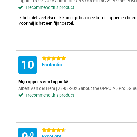
Ingrid | 16-07-2025 about the OPPO A5 Pro 5G 8GB/256GB Bl
I recommend this product
Ik heb niet veel eisen: ik kan er prima mee bellen, appen en inter
Voor mij is het een fijn toestel.
5 stars
10
Fantastic
Mijn oppo is een toppo 😀
Albert Van der Hem | 28-08-2025 about the OPPO A5 Pro 5G 
I recommend this product
4.5 stars
9
.0
Excellent