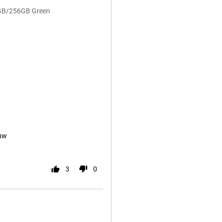
8GB/256GB Green
auw
3
0