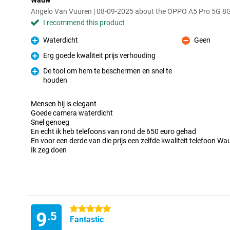
Wauw
Angelo Van Vuuren | 08-09-2025 about the OPPO A5 Pro 5G 
I recommend this product
Waterdicht
Geen
Pro
Con
Erg goede kwaliteit prijs verhouding
Pro
De tool om hem te beschermen en snel te
houden
Pro
Mensen hij is elegant
Goede camera waterdicht
Snel genoeg
En echt ik heb telefoons van rond de 650 euro gehad
En voor een derde van die prijs een zelfde kwaliteit telefoon W
Ik zeg doen
5 stars
9
.5
Fantastic