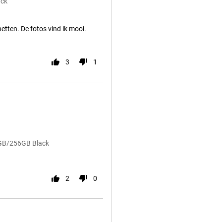
ack
netten. De fotos vind ik mooi.
3
1
8GB/256GB Black
2
0