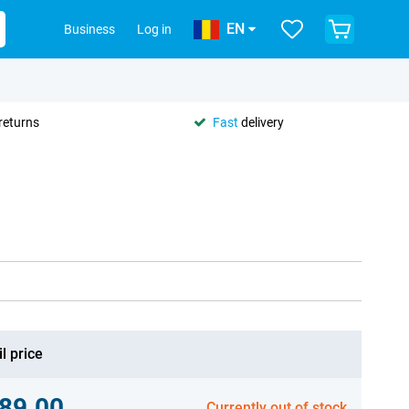
EN
Business
Log in
returns
Fast
delivery
l price
89.00
Currently out of stock