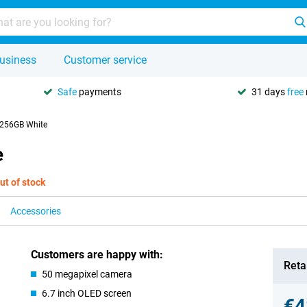
usiness
Customer service
Safe
payments
31 days
free
 256GB White
e
ut of stock
Accessories
Customers are happy with:
Retai
50 megapixel camera
6.7 inch OLED screen
€4