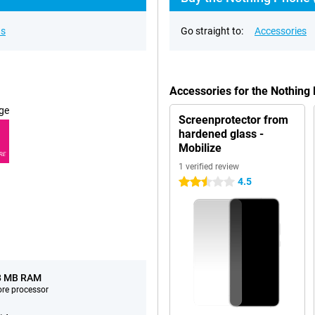
ns
Go straight to:
Accessories
Accessories for the Nothing
ge
Screenprotector from
hardened glass -
Mobilize
RE
1 verified review
4.5
2.5 stars
8 MB RAM
ore processor