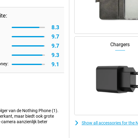
te:
8.3
9.7
Chargers
9.7
9.3
9.1
oney:
olger van de Nothing Phone (1).
terkant, maar biedt ook grote
ie camera aanzienlijk beter
Show all accessories for the