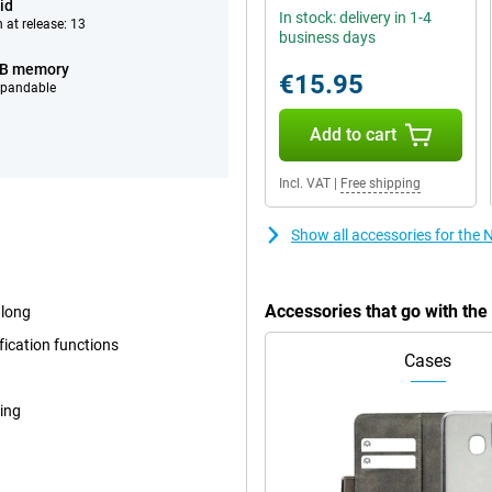
id
In stock: delivery in 1-4
 at release: 13
business days
GB memory
€15.95
xpandable
Add to cart
Incl. VAT
|
Free shipping
Show all accessories for the
Accessories that go with th
 long
fication functions
Cases
fing