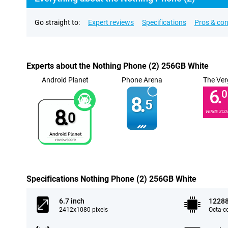
Go straight to:
Expert reviews
Specifications
Pros & co
Experts about the Nothing Phone (2) 256GB White
Android Planet
Phone Arena
The Ver
6.
0
8.
5
8.
VERGE SCO
0
Specifications Nothing Phone (2) 256GB White
6.7 inch
1228
2412x1080 pixels
Octa-c