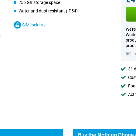
256 GB storage space
Water and dust resistant (IP54)
SIM-lock free
We're
White
produ
produ
Incl.
31 d
Cust
Foun
Acti
Buy the Nothing Phone (