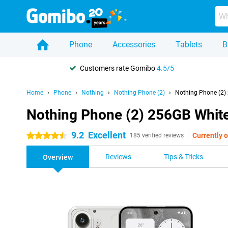
Phone
Accessories
Tablets
B
Customers rate Gomibo
4.5/5
Home
Phone
Nothing
Nothing Phone (2)
Nothing Phone (2)
Nothing Phone (2) 256GB Whit
9.2
Excellent
Currently o
4.5 stars
185 verified reviews
Reviews
Tips & Tricks
Overview