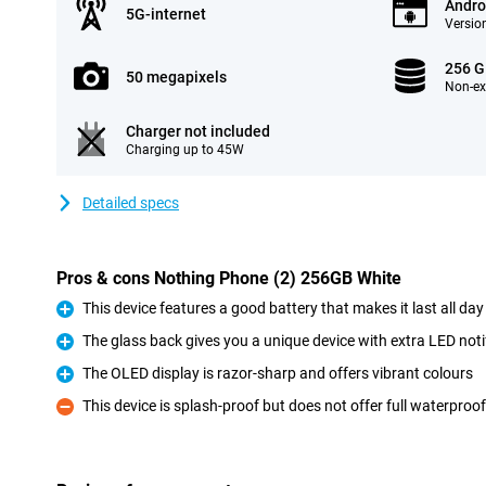
Andro
5G-internet
Version
256 
50 megapixels
Non-e
Charger not included
Charging up to 45W
Detailed specs
Pros & cons Nothing Phone (2) 256GB White
This device features a good battery that makes it last all day
Pro
The glass back gives you a unique device with extra LED noti
Pro
The OLED display is razor-sharp and offers vibrant colours
Pro
This device is splash-proof but does not offer full waterproo
Con