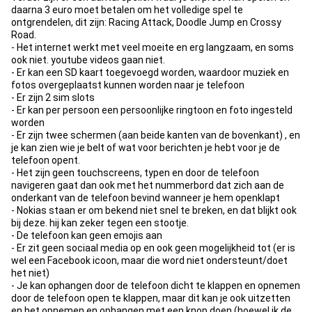
daarna 3 euro moet betalen om het volledige spel te
ontgrendelen, dit zijn: Racing Attack, Doodle Jump en Crossy
Road.
- Het internet werkt met veel moeite en erg langzaam, en soms
ook niet. youtube videos gaan niet.
- Er kan een SD kaart toegevoegd worden, waardoor muziek en
fotos overgeplaatst kunnen worden naar je telefoon
- Er zijn 2 sim slots
- Er kan per persoon een persoonlijke ringtoon en foto ingesteld
worden
- Er zijn twee schermen (aan beide kanten van de bovenkant) , en
je kan zien wie je belt of wat voor berichten je hebt voor je de
telefoon opent.
- Het zijn geen touchscreens, typen en door de telefoon
navigeren gaat dan ook met het nummerbord dat zich aan de
onderkant van de telefoon bevind wanneer je hem openklapt
- Nokias staan er om bekend niet snel te breken, en dat blijkt ook
bij deze. hij kan zeker tegen een stootje.
- De telefoon kan geen emojis aan
- Er zit geen sociaal media op en ook geen mogelijkheid tot (er is
wel een Facebook icoon, maar die word niet ondersteunt/doet
het niet)
- Je kan ophangen door de telefoon dicht te klappen en opnemen
door de telefoon open te klappen, maar dit kan je ook uitzetten
en het opnemen en ophangen met een knop doen (hoewel ik de