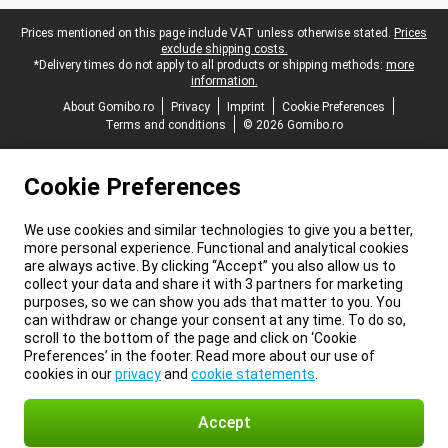
Legal footer
Prices mentioned on this page include VAT unless otherwise stated.
Prices
exclude shipping costs.
*Delivery times do not apply to all products or shipping methods:
more
information.
About Gomibo.ro
Privacy
Imprint
Cookie Preferences
Terms and conditions
© 2026 Gomibo.ro
Cookie Preferences
We use cookies and similar technologies to give you a better,
more personal experience. Functional and analytical cookies
are always active. By clicking “Accept” you also allow us to
collect your data and share it with 3 partners for marketing
purposes, so we can show you ads that matter to you. You
can withdraw or change your consent at any time. To do so,
scroll to the bottom of the page and click on ‘Cookie
Preferences’ in the footer. Read more about our use of
cookies in our
privacy
and
cookie statements
.
Accept