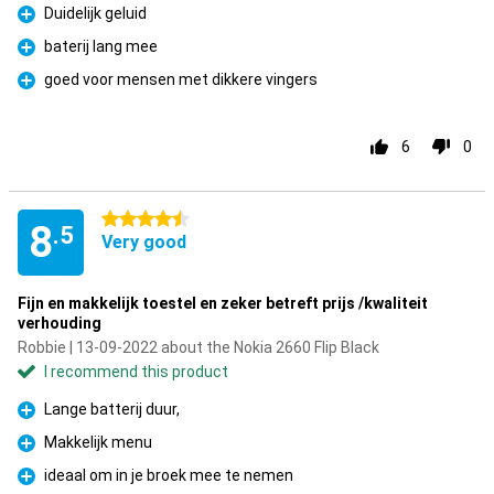
Duidelijk geluid
Pro
baterij lang mee
Pro
goed voor mensen met dikkere vingers
Pro
6
0
4.5 stars
8
.5
Very good
Fijn en makkelijk toestel en zeker betreft prijs /kwaliteit
verhouding
Robbie | 13-09-2022 about the Nokia 2660 Flip Black
I recommend this product
Lange batterij duur,
Pro
Makkelijk menu
Pro
ideaal om in je broek mee te nemen
Pro