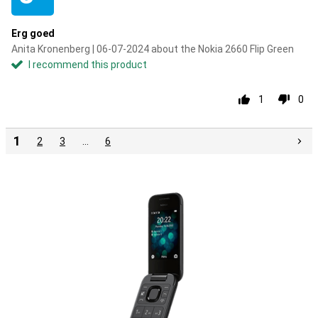
Erg goed
Anita Kronenberg | 06-07-2024 about the Nokia 2660 Flip Green
I recommend this product
1
0
1
2
3
…
6