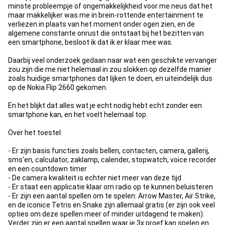
minste probleempje of ongemakkelijkheid voor me neus dat het
maar makkelijker was me in brein-rottende entertainment te
verliezen in plaats van het moment onder ogen zien, en de
algemene constante onrust die ontstaat bij het bezitten van
een smartphone, besloot ik dat ik er klaar mee was.
Daarbij veel onderzoek gedaan naar wat een geschikte vervanger
zou zijn die me niet helemaal in zou slokken op dezelfde manier
zoals huidige smartphones dat lijken te doen, en uiteindelijk dus
op de Nokia Flip 2660 gekomen.
En het blijkt dat alles wat je echt nodig hebt echt zonder een
smartphone kan, en het voelt helemaal top.
Over het toestel:
- Er zijn basis functies zoals bellen, contacten, camera, gallerij,
sms'en, calculator, zaklamp, calender, stopwatch, voice recorder
en een countdown timer
- De camera kwaliteit is echter niet meer van deze tijd
- Er staat een applicatie klaar om radio op te kunnen beluisteren
- Er zijn een aantal spellen om te spelen: Arrow Master, Air Strike,
en de iconice Tetris en Snake zijn allemaal gratis (er zijn ook veel
opties om deze spellen meer of minder uitdagend te maken).
Verder zijn er een aantal spellen waar je 3x proef kan spelen en