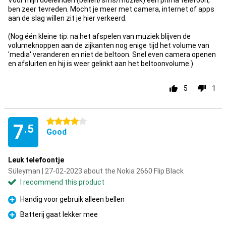
Voor mijn doeleinden (bellen/sms/muziek) een prima telefoon,
ben zeer tevreden. Mocht je meer met camera, internet of apps
aan de slag willen zit je hier verkeerd.
(Nog één kleine tip: na het afspelen van muziek blijven de
volumeknoppen aan de zijkanten nog enige tijd het volume van
'media' veranderen en niet de beltoon. Snel even camera openen
en afsluiten en hij is weer gelinkt aan het beltoonvolume.)
5
1
4 stars
7
.5
Good
Leuk telefoontje
Süleyman | 27-02-2023 about the Nokia 2660 Flip Black
I recommend this product
Handig voor gebruik alleen bellen
Pro
Batterij gaat lekker mee
Pro