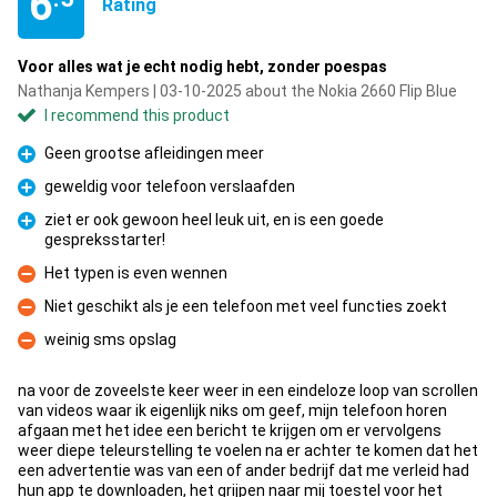
6
Rating
Voor alles wat je echt nodig hebt, zonder poespas
Nathanja Kempers | 03-10-2025 about the Nokia 2660 Flip Blue
I recommend this product
Geen grootse afleidingen meer
Pro
geweldig voor telefoon verslaafden
Pro
ziet er ook gewoon heel leuk uit, en is een goede
gespreksstarter!
Pro
Het typen is even wennen
Con
Niet geschikt als je een telefoon met veel functies zoekt
Con
weinig sms opslag
Con
na voor de zoveelste keer weer in een eindeloze loop van scrollen
van videos waar ik eigenlijk niks om geef, mijn telefoon horen
afgaan met het idee een bericht te krijgen om er vervolgens
weer diepe teleurstelling te voelen na er achter te komen dat het
een advertentie was van een of ander bedrijf dat me verleid had
hun app te downloaden, het grijpen naar mij toestel voor het