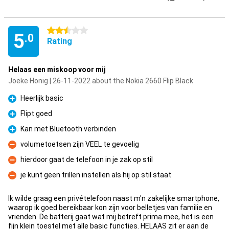
2.5 stars
5
.0
Rating
Helaas een miskoop voor mij
Joeke Honig | 26-11-2022 about the Nokia 2660 Flip Black
Heerlijk basic
Pro
Flipt goed
Pro
Kan met Bluetooth verbinden
Pro
volumetoetsen zijn VEEL te gevoelig
Con
hierdoor gaat de telefoon in je zak op stil
Con
je kunt geen trillen instellen als hij op stil staat
Con
Ik wilde graag een privételefoon naast m'n zakelijke smartphone,
waarop ik goed bereikbaar kon zijn voor belletjes van familie en
vrienden. De batterij gaat wat mij betreft prima mee, het is een
fijn klein toestel met alle basic functies. HELAAS zit er aan de