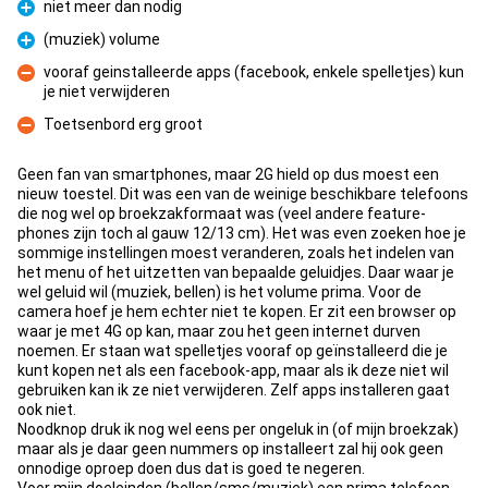
niet meer dan nodig
Pro
(muziek) volume
Pro
vooraf geinstalleerde apps (facebook, enkele spelletjes) kun
je niet verwijderen
Con
Toetsenbord erg groot
Con
Geen fan van smartphones, maar 2G hield op dus moest een
nieuw toestel. Dit was een van de weinige beschikbare telefoons
die nog wel op broekzakformaat was (veel andere feature-
phones zijn toch al gauw 12/13 cm). Het was even zoeken hoe je
sommige instellingen moest veranderen, zoals het indelen van
het menu of het uitzetten van bepaalde geluidjes. Daar waar je
wel geluid wil (muziek, bellen) is het volume prima. Voor de
camera hoef je hem echter niet te kopen. Er zit een browser op
waar je met 4G op kan, maar zou het geen internet durven
noemen. Er staan wat spelletjes vooraf op geïnstalleerd die je
kunt kopen net als een facebook-app, maar als ik deze niet wil
gebruiken kan ik ze niet verwijderen. Zelf apps installeren gaat
ook niet.
Noodknop druk ik nog wel eens per ongeluk in (of mijn broekzak)
maar als je daar geen nummers op installeert zal hij ook geen
onnodige oproep doen dus dat is goed te negeren.