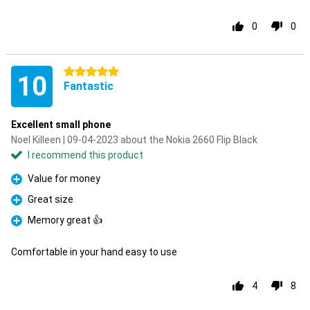
0
0
5 stars
10
Fantastic
Excellent small phone
Noel Killeen | 09-04-2023 about the Nokia 2660 Flip Black
I recommend this product
Value for money
Pro
Great size
Pro
Memory great 👍
Pro
Comfortable in your hand easy to use
4
8