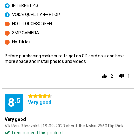
INTERNET 4G
Pro
VOICE QUALITY +++TOP
Pro
NOT TOUCHSCREEN
Con
3MP CAMERA
Con
No Tiktok
Con
Before purchasing make sure to get an SD card so u can have
more space and install photos and videos .
2
1
4.5 stars
8
.5
Very good
Very good
Viktória Bánovská | 19-09-2023 about the Nokia 2660 Flip Pink
I recommend this product