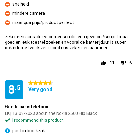
snelheid
Con
mindere camera
Con
maar qua prijs/product perfect
Con
zeker een aanrader voor mensen die een gewoon /simpel maar
goed en leuk toestel zoeken en vooral de batterijduur is super,
ook internet werk zeer goed dus zeker een aanrader
11
6
4.5 stars
8
.5
Very good
Goede basistelefoon
LK | 13-08-2023 about the Nokia 2660 Flip Black
I recommend this product
past in broekzak
Pro