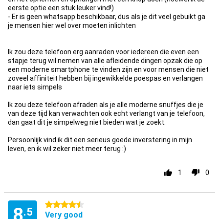
eerste optie een stuk leuker vind!)
- Er is geen whatsapp beschikbaar, dus als je dit veel gebuikt ga
je mensen hier wel over moeten inlichten
Ik zou deze telefoon erg aanraden voor iedereen die even een
stapje terug wil nemen van alle afleidende dingen opzak die op
een moderne smartphone te vinden zijn en voor mensen die niet
zoveel affiniteit hebben bij ingewikkelde poespas en verlangen
naar iets simpels
Ik zou deze telefoon afraden als je alle moderne snuffjes die je
van deze tijd kan verwachten ook echt verlangt van je telefoon,
dan gaat dit je simpelweg niet bieden wat je zoekt.
Persoonlijk vind ik dit een serieus goede inverstering in mijn
leven, en ik wil zeker niet meer terug :)
1
0
4.5 stars
8
.5
Very good