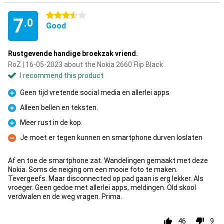
3.5 stars
7
.0
Good
Rustgevende handige broekzak vriend.
RoZ | 16-05-2023 about the Nokia 2660 Flip Black
I recommend this product
Geen tijd vretende social media en allerlei apps
Pro
Alleen bellen en teksten.
Pro
Meer rust in de kop.
Pro
Je moet er tegen kunnen en smartphone durven loslaten
Con
Af en toe de smartphone zat. Wandelingen gemaakt met deze
Nokia. Soms de neiging om een mooie foto te maken.
Tevergeefs. Maar disconnected op pad gaan is erg lekker. Als
vroeger. Geen gedoe met allerlei apps, meldingen. Old skool
verdwalen en de weg vragen. Prima.
46
9