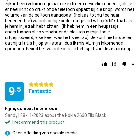
zijkant een volumeregelaar die extreem gevoelig reageert, als je
er heel licht op drukt of de telefoon oppakt bij die knop, wordt het
volume van de beltoon aangepast (helaas tot nu toe naar
beneden toe) waardoor hij zonder dat je dat wil op 'stil' staat als
je hem in je zak hebt zitten.. (ik heb hem in een heuptasje,
ondertussen al op verschillende plekken in mijn tasje
uitgeprobeerd, elke keer was het weer zo). Je kunt niet instellen
dat hij trilt als hij op stil staat, dus ik mis AL mijn inkomende
oproepen. Ik vind het waardeloos en heb spijt van deze aankoop.
16
4
5 stars
9
.5
Fantastic
Fijne, compacte telefoon
Sandy | 28-11-2023 about the Nokia 2660 Flip Black
I recommend this product
Geen afleiding van sociale media
Pro