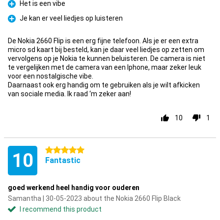
Het is een vibe
Pro
Je kan er veel liedjes op luisteren
Pro
De Nokia 2660 Flip is een erg fijne telefoon. Als je er een extra
micro sd kaart bij besteld, kan je daar veel liedjes op zetten om
vervolgens op je Nokia te kunnen beluisteren. De camera is niet
te vergelijken met de camera van een Iphone, maar zeker leuk
voor een nostalgische vibe.
Daarnaast ook erg handig om te gebruiken als je wilt afkicken
van sociale media. Ik raad ‘m zeker aan!
10
1
5 stars
10
Fantastic
goed werkend heel handig voor ouderen
Samantha | 30-05-2023 about the Nokia 2660 Flip Black
I recommend this product