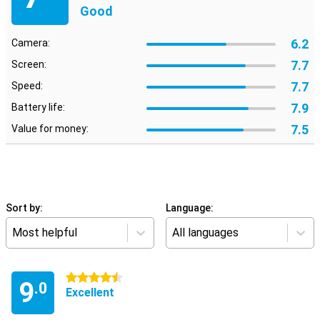
Good
6.2
Camera:
7.7
Screen:
7.7
Speed:
7.9
Battery life:
7.5
Value for money:
Sort by:
Language:
Most helpful
All languages
4.5 stars
9
.0
Excellent