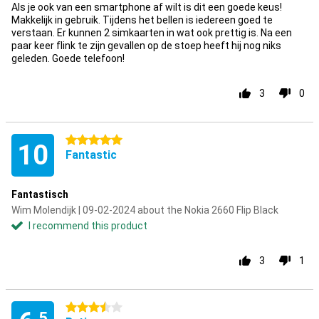
Als je ook van een smartphone af wilt is dit een goede keus!
Makkelijk in gebruik. Tijdens het bellen is iedereen goed te
verstaan. Er kunnen 2 simkaarten in wat ook prettig is. Na een
paar keer flink te zijn gevallen op de stoep heeft hij nog niks
geleden. Goede telefoon!
3
0
5 stars
10
Fantastic
Fantastisch
Wim Molendijk | 09-02-2024 about the Nokia 2660 Flip Black
I recommend this product
3
1
3.5 stars
.5