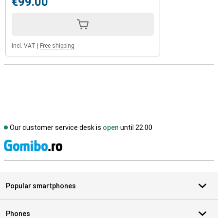
€99.00
Incl. VAT
|
Free shipping
Our customer service desk is
open
until 22.00
S
Popular smartphones
Phones