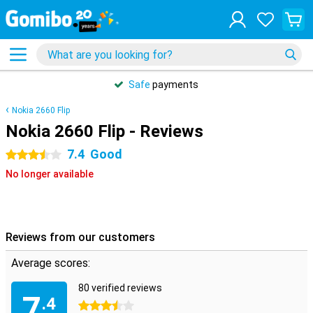
Safe
payments
Nokia 2660 Flip
Nokia 2660 Flip - Reviews
7.4
Good
3.5 stars
No longer available
Reviews from our customers
Average scores:
80 verified reviews
7
.4
3.5 stars