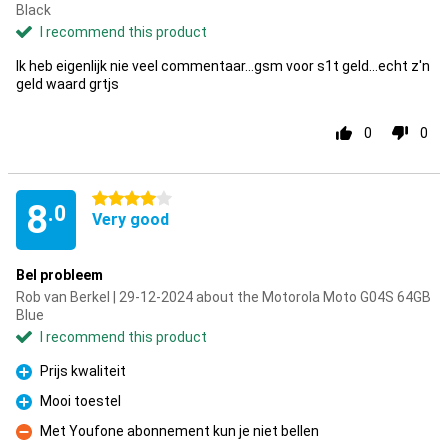
Black
I recommend this product
Ik heb eigenlijk nie veel commentaar...gsm voor s1t geld...echt z'n
geld waard grtjs
0
0
4 stars
8
.0
Very good
Bel probleem
Rob van Berkel | 29-12-2024 about the Motorola Moto G04S 64GB
Blue
I recommend this product
Prijs kwaliteit
Pro
Mooi toestel
Pro
Met Youfone abonnement kun je niet bellen
Con