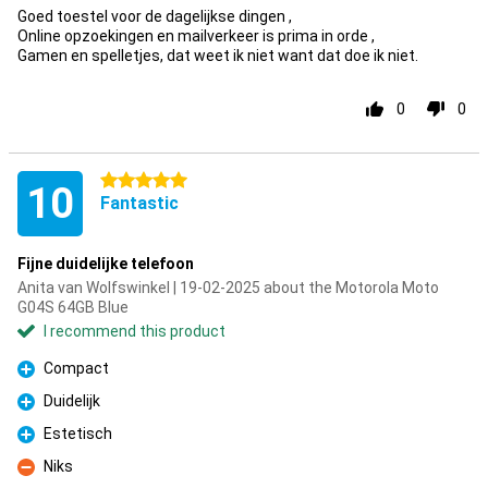
Goed toestel voor de dagelijkse dingen ,
Online opzoekingen en mailverkeer is prima in orde ,
Gamen en spelletjes, dat weet ik niet want dat doe ik niet.
0
0
5 stars
10
Fantastic
Fijne duidelijke telefoon
Anita van Wolfswinkel | 19-02-2025 about the Motorola Moto
G04S 64GB Blue
I recommend this product
Compact
Pro
Duidelijk
Pro
Estetisch
Pro
Niks
Con