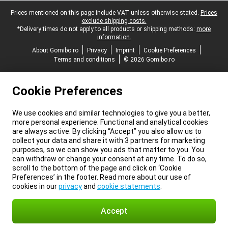
Legal footer
Prices mentioned on this page include VAT unless otherwise stated.
Prices
exclude shipping costs.
*Delivery times do not apply to all products or shipping methods:
more
information.
About Gomibo.ro
Privacy
Imprint
Cookie Preferences
Terms and conditions
© 2026 Gomibo.ro
Cookie Preferences
We use cookies and similar technologies to give you a better,
more personal experience. Functional and analytical cookies
are always active. By clicking “Accept” you also allow us to
collect your data and share it with 3 partners for marketing
purposes, so we can show you ads that matter to you. You
can withdraw or change your consent at any time. To do so,
scroll to the bottom of the page and click on ‘Cookie
Preferences’ in the footer. Read more about our use of
cookies in our
privacy
and
cookie statements
.
Accept