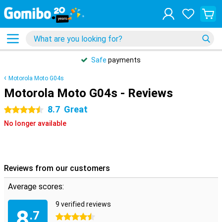
Safe
payments
Motorola Moto G04s
Motorola Moto G04s - Reviews
8.7
Great
4.5 stars
No longer available
Reviews from our customers
Average scores:
9 verified reviews
8
.7
4.5 stars