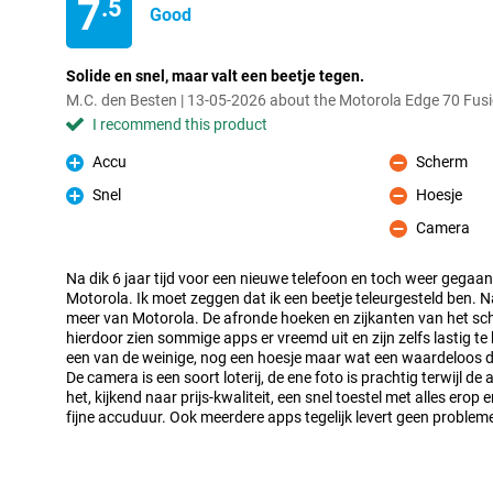
7
.5
Good
Solide en snel, maar valt een beetje tegen.
M.C. den Besten | 13-05-2026 about the Motorola Edge 70 Fu
I recommend this product
Accu
Scherm
Pro
Con
Snel
Hoesje
Pro
Con
Camera
Con
Na dik 6 jaar tijd voor een nieuwe telefoon en toch weer gegaan
Motorola. Ik moet zeggen dat ik een beetje teleurgesteld ben. N
meer van Motorola. De afronde hoeken en zijkanten van het s
hierdoor zien sommige apps er vreemd uit en zijn zelfs lastig te 
een van de weinige, nog een hoesje maar wat een waardeloos di
De camera is een soort loterij, de ene foto is prachtig terwijl de 
het, kijkend naar prijs-kwaliteit, een snel toestel met alles ero
fijne accuduur. Ook meerdere apps tegelijk levert geen problem