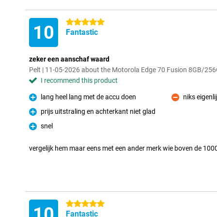
5 stars
10
Fantastic
zeker een aanschaf waard
Pelt | 11-05-2026 about the Motorola Edge 70 Fusion 8GB/25
I recommend this product
lang heel lang met de accu doen
niks eigenli
Pro
Con
prijs uitstraling en achterkant niet glad
Pro
snel
Pro
vergelijk hem maar eens met een ander merk wie boven de 100
5 stars
10
Fantastic