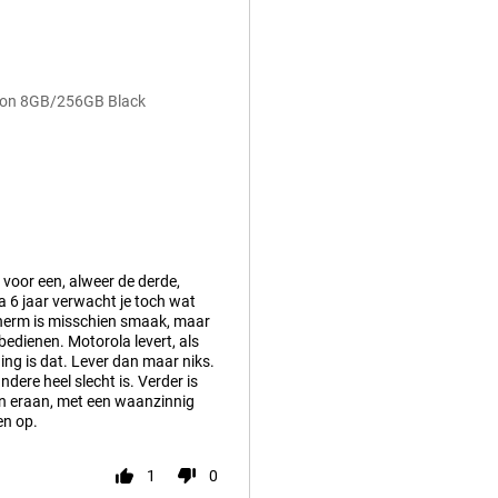
sion 8GB/256GB Black
 voor een, alweer de derde,
a 6 jaar verwacht je toch wat
cherm is misschien smaak, maar
bedienen. Motorola levert, als
ng is dat. Lever dan maar niks.
andere heel slecht is. Verder is
p en eraan, met een waanzinnig
en op.
1
0