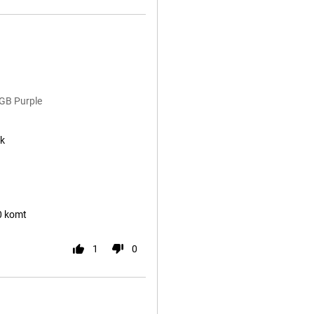
6GB Purple
jk
0 komt
1
0