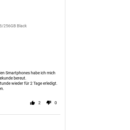
8GB/256GB Black
len Smartphones habe ich mich
Sekunde bereut.
tunde wieder für 2 Tage erledigt.
en.
2
0