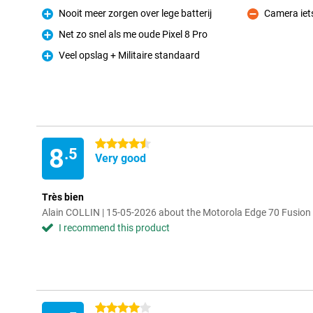
Nooit meer zorgen over lege batterij
Camera iet
Pro
Con
Net zo snel als me oude Pixel 8 Pro
Pro
Veel opslag + Militaire standaard
Pro
4.5 stars
8
.5
Very good
Très bien
Alain COLLIN | 15-05-2026 about the Motorola Edge 70 Fusio
I recommend this product
4 stars