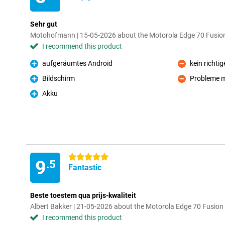
Sehr gut
Motohofmann | 15-05-2026 about the Motorola Edge 70 Fusi
I recommend this product
aufgeräumtes Android
kein richti
Pro
Con
Bildschirm
Probleme m
Pro
Con
Akku
Pro
5 stars
9
.5
Fantastic
Beste toestem qua prijs-kwaliteit
Albert Bakker | 21-05-2026 about the Motorola Edge 70 Fusi
I recommend this product