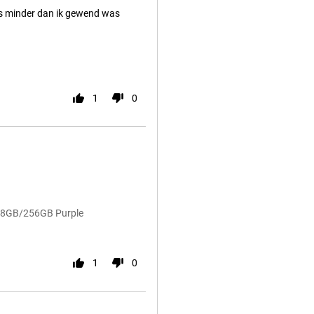
s minder dan ik gewend was
1
0
n 8GB/256GB Purple
1
0