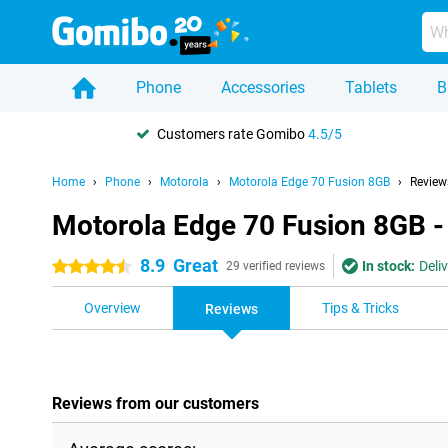
Phone
Accessories
Tablets
B
Customers rate Gomibo
4.5/5
Home
Phone
Motorola
Motorola Edge 70 Fusion 8GB
Review
Motorola Edge 70 Fusion 8GB -
8.9
Great
In stock:
Deli
4.5 stars
29 verified reviews
Overview
Tips & Tricks
Reviews
Reviews from our customers