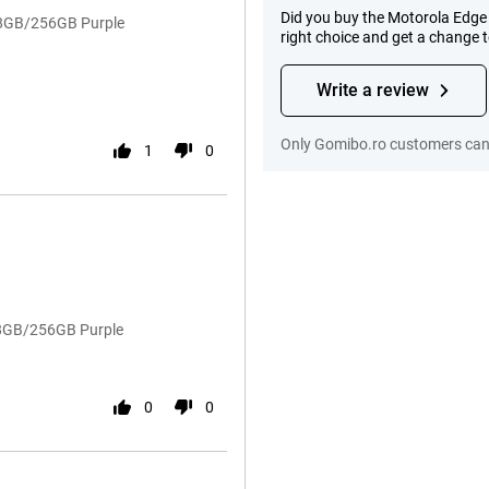
Did you buy the Motorola Edge
n 8GB/256GB Purple
right choice and get a change 
Write a review
Only Gomibo.ro customers can 
1
0
n 8GB/256GB Purple
0
0