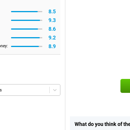
8.5
9.3
8.6
9.2
8.9
oney:
s
What do you think of t