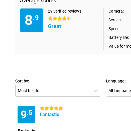
Average scores:
29 verified reviews
Camera:
8
.9
4.5 stars
Screen:
Great
Speed:
Battery life:
Value for m
Sort by:
Language:
Most helpful
All language
5 stars
9
.5
Fantastic
Fantastic