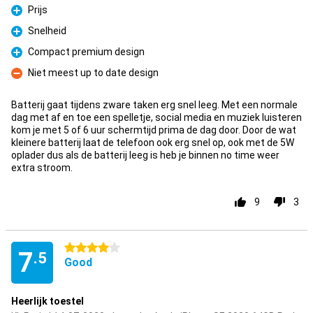
Prijs
Pro
Snelheid
Pro
Compact premium design
Pro
Niet meest up to date design
Con
Batterij gaat tijdens zware taken erg snel leeg. Met een normale
dag met af en toe een spelletje, social media en muziek luisteren
kom je met 5 of 6 uur schermtijd prima de dag door. Door de wat
kleinere batterij laat de telefoon ook erg snel op, ook met de 5W
oplader dus als de batterij leeg is heb je binnen no time weer
extra stroom.
9
3
4 stars
7
.5
Good
Heerlijk toestel