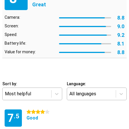
Great
8.8
Camera:
9.0
Screen:
9.2
Speed:
8.1
Battery life:
8.8
Value for money:
Sort by:
Language:
Most helpful
All languages
4 stars
7
.5
Good