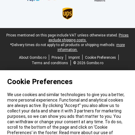
Legal footer
Prices mentioned on this page include VAT unless otherwise stated.
Prices
exclude shipping costs.
*Delivery times do not apply to all products or shipping methods:
more
information.
About Gomibo.ro
Privacy
Imprint
Cookie Preferences
Terms and conditions
© 2026 Gomibo.ro
Cookie Preferences
We use cookies and similar technologies to give you a better,
more personal experience. Functional and analytical cookies
are always active. By clicking “Accept” you also allow us to
collect your data and share it with 3 partners for marketing
purposes, so we can show you ads that matter to you. You
can withdraw or change your consent at any time. To do so,
scroll to the bottom of the page and click on ‘Cookie
Preferences’ in the footer. Read more about our use of