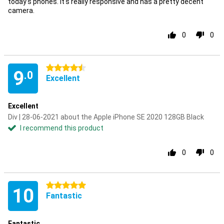
today's phones. It's really responsive and has a pretty decent
camera.
0
0
4.5 stars
9
.0
Excellent
Excellent
Div | 28-06-2021 about the Apple iPhone SE 2020 128GB Black
I recommend this product
0
0
5 stars
10
Fantastic
Fantastic