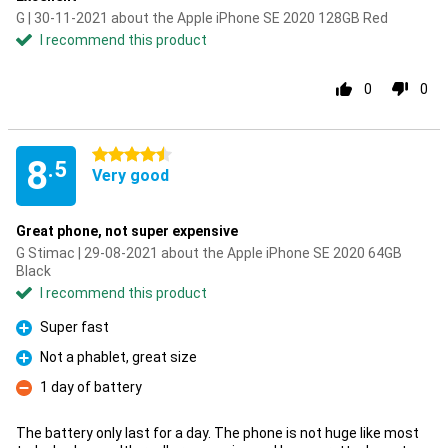
G | 30-11-2021 about the Apple iPhone SE 2020 128GB Red
I recommend this product
0
0
4.5 stars
8
.5
Very good
Great phone, not super expensive
G Stimac | 29-08-2021 about the Apple iPhone SE 2020 64GB
Black
I recommend this product
Super fast
Pro
Not a phablet, great size
Pro
1 day of battery
Con
The battery only last for a day. The phone is not huge like most