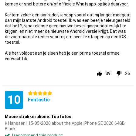
komen er snel betere en/of officiële Whatsapp-opties daarvoor.
Kortom zeker een aanrader; ik hoop vooral dat hij langer meegaat
dan mijn laatste Android toestel. Ik was een beetje teleurgesteld
dat het 2,5j na release geen nieuwe beveiligingsupdates lijkt te
krijgen, en niet meer de nieuwste Android versie krijgt. Dat was
de voornaamste reden voor mij om over te stappen op een IOS-
toestel.
Als het voldoet aan je eisen heb je een prima toestel ermee
verwacht ik.
39
26
5 stars
10
Fantastic
Mooie strakke iphone. Top fotos
K Hanssen | 15-05-2020 about the Apple iPhone SE 2020 64GB
Black
I recommend this product