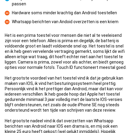
passen
Pro
Hardware soms minder krachtig dan Android toestellen
Con
Whatsapp berichten van Andoid overzetten is een kriem
Con
Het is een prima toestel voor mensen die niet al te veeleisend
zijn voor een telefoon. Alles is prima en degelijk; de batterij is
voldoende groot en laadt voldoende snel op. Het toestel is snel
en ik heb geen vervelende vertraging gemerkt, soms lijkt de wifi
alleen ietsje wat traag, dit hoeft echter niet aan het toestel te
liggen. Camera is prima, zowel voor als achter, en biedt genoeg
opties voor normale foto's. Touch ID functioneert meestal goed.
Het grootste voordeel van het toestel vind ik dat je gebruik kan
maken van IOS, ik vind het besturingssysteem heel prettig.
Persoonlijk vind ik het prettiger dan Android, maar dat kan voor
iedereen verschillen. Ik heb goede hoop dat Apple het toestel
gedurende minimaal 3 jaar volledig met de laatste IOS-versies
blijft ondersteunen, net zoals de oude iPhone SE nog steeds
ondersteund wordt ten tijde van schrijven van deze review.
Het grootste nadeel vind ik dat overzetten van Whatsapp
berichten van Android naar IOS een drama is, en mij ook een
kleine 25 euro heeft gekost (wel gelukt inmiddels). Hopelijk