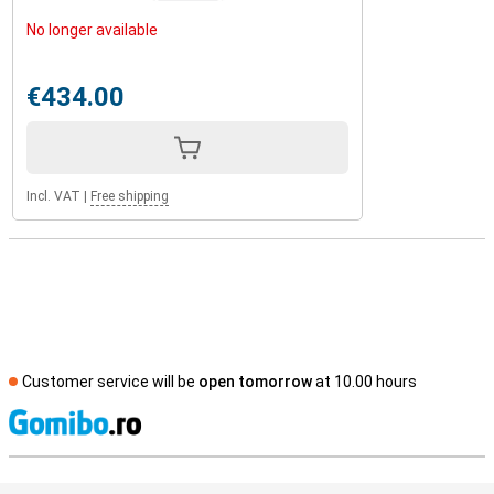
No longer available
€434.00
Incl. VAT
|
Free shipping
Customer service will be
open tomorrow
at 10.00 hours
S