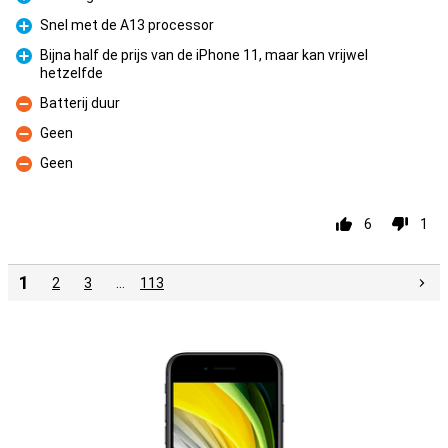
Pro
Snel met de A13 processor
Pro
Bijna half de prijs van de iPhone 11, maar kan vrijwel
hetzelfde
Pro
Batterij duur
Con
Geen
Con
Geen
Con
6
1
1
2
3
…
113