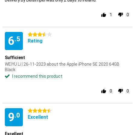
Delivery by Belsimpel was only 2 days to Ireland.
1
0
3.5 stars
6
.5
Rating
Sufficient
WEIYU Li | 26-11-2023 about the Apple iPhone SE 2020 64GB
Black
I recommend this product
0
0
4.5 stars
9
.0
Excellent
Excellent