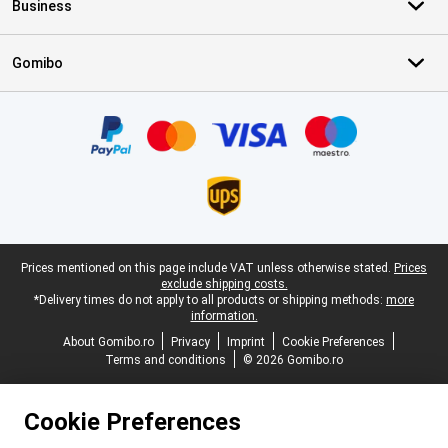
Business
Gomibo
Certificates, payment methods, delivery service partners
Legal footer
Prices mentioned on this page include VAT unless otherwise stated.
Prices
exclude shipping costs.
*Delivery times do not apply to all products or shipping methods:
more
information.
About Gomibo.ro
Privacy
Imprint
Cookie Preferences
Terms and conditions
© 2026 Gomibo.ro
Cookie Preferences