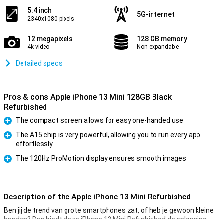
5.4 inch
5G-internet
2340x1080 pixels
12 megapixels
128 GB memory
4k video
Non-expandable
Detailed specs
Pros & cons Apple iPhone 13 Mini 128GB Black
Refurbished
The compact screen allows for easy one-handed use
Pro
The A15 chip is very powerful, allowing you to run every app
effortlessly
Pro
The 120Hz ProMotion display ensures smooth images
Pro
Description of the Apple iPhone 13 Mini Refurbished
Ben jij de trend van grote smartphones zat, of heb je gewoon kleine