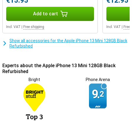
€15.95
€12.95
De oplaadconnector is het onderdeel van je smartphone wat
standaard het snelst kapot gaat. Zorg ervoor dat die van jou veel
Add to cart
minder slijt met deze smartphone. Hij kan namelijk ook draadloos
opladen zodat je niet elke keer gebruik hoeft te maken van je
oplaadconnector.
Incl. VAT
|
Free shipping
Incl. VAT
|
Free 
Show all accessories for the Apple iPhone 13 Mini 128GB Black
Refurbished
Experts about the Apple iPhone 13 Mini 128GB Black
Refurbished
Bright
Phone Arena
9.
2